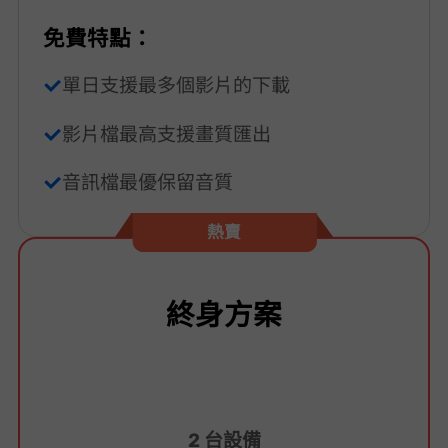
免費特點：
單日支援最多 3 個影片的下載
影片檔最高支援 480p 畫質匯出
音訊檔最優保留 320kbps 音質
熱賣
終身方案
2 台設備