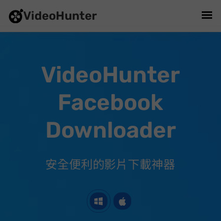
VideoHunter
VideoHunter
Facebook
Downloader
安全便利的 Facebook 影片下載神器