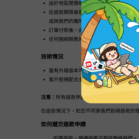
由於地區間價格差異而提出的退款申請。
在退款期限後取消付費訂閱套餐。您的訂
或與我們的團隊聯繫以獲得幫助。
訂單付款後，由於改變意願而提出退款申
任何捆綁銷售的產品一律不可退款。
技術情況
當有升級版本可用時，客戶拒絕更新軟體
客戶拒絕配合支持團隊解決問題，導致問
注意：
所有退款申請均需購買證明。當您提
在這些情況下，如您不同意我們拒絕退款的
如何遞交退款申請
如需退款，請通過電子郵件
聯絡我們。