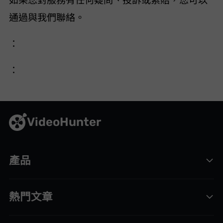
如果您對服務有任何疑問、投訴或索賠，您可以
通過
與我們聯絡。
Company：AIMATE TECH LIMITED
Address：Room H28G, Blk EH, 10th Floor, Golden Bear Ind. Ctr, 66-82 Chai Wan Kok St, TSUEN Wan NT
VideoHunter
產品
熱門文章