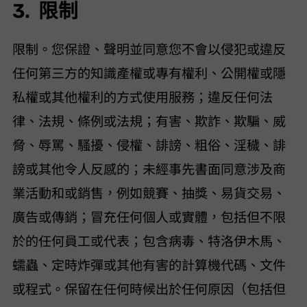
3. 限制
限制。您保證、聲明並同意您不會以 (i) 侵犯或違反
任何第三方的知識產權或專有權利、公開權或隱
私權或其他權利的方式使用服務； (ii) 違反任何法
律、法規、條例或法規； (iii) 有害、欺詐、欺騙、威
脅、辱罵、騷擾、侵權、誹謗、粗俗、淫穢、誹
謗或其他令人反感的； (iv) 未經 VideoHunter 事先書面同意涉及商
業活動和/或銷售，例如競賽、抽獎、易貨交易、
廣告或傳銷； (v) 冒充任何個人或實體，包括但不限
於 VideoHunter 的任何員工或代表； (vi) 包含病毒、特洛伊木馬、
蠕蟲、定時炸彈或其他有害的計算機代碼、文件
或程式。 VideoHunter 保留在任何時候出於任何原因（包括但