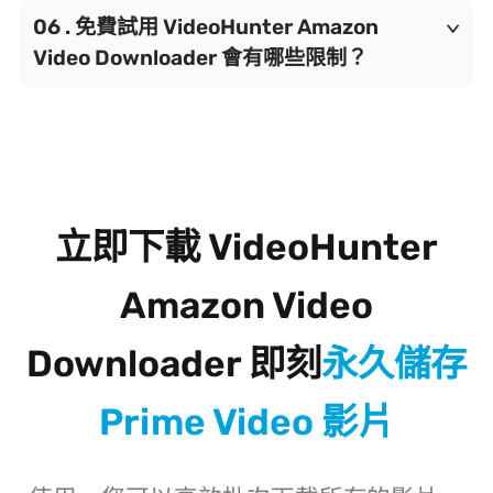
單擊已下載影片右側的按鈕，直接開啟資料
如果您的許可證授權仍未到期，那麼您只需要
免費試用 VideoHunter Amazon
夾。
在軟體內輸入註冊碼即可再次啟用 VideoHunter。如果您的
Video Downloader 會有哪些限制？
許可授權已經到期失效，那就需要重新訂閱方
案，獲取新的註冊碼。
VideoHunter Amazon Video Downloader 的免費試用版本只有一個下載限制，那就是您
只能免費下載每支亞馬遜影片的前 5 分鐘，不過
沒有數量、輸出畫質等方面的限制。如果你想
立即下載 VideoHunter
解鎖完整的功能，可以
購買 Ultimate 方案
。
Amazon Video
Downloader 即刻
永久儲存
Prime Video 影片