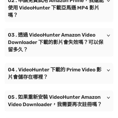
申請免費試用 Amazon Prime，我還能
流平台的影片內容庫，期間不會存取您任何個
使用 VideoHunter 下載亞馬遜 MP4 影片
嗎？
人資訊。並且軟體本身不會有垃圾廣告，更加
不會捆綁安裝任何惡意、流氓軟體，您可以 100% 放
無論您訂閱的是 Prime Video 的哪個方案，都可以使用 VideoHunter 的影
心下載使用 VideoHunter。
透過 VideoHunter Amazon Video
片下載功能。唯一的區別是，如果您正在免費
Downloader 下載的影片會失效嗎？可以保
留多久？
試用 Prime Video，那麼您只能使用軟體下載亞馬遜的免費
影片，或是您購買、租借的影片。
使用 VideoHunter 下載的 Prime Video 影片以 MP4/MOV/MKV 檔案格式儲存，無需擔心媒
VideoHunter 下載的 Prime Video 影
體播放器不相容，它們能夠儲存在電腦或任意
片會儲存在哪裡？
外部裝置，日後無論影音平台的訂閱狀態如
何，都能隨時離線播放。
軟體成功下載的影片通常會儲存在預設的儲存
如果重新安裝 VideoHunter Amazon
路徑中，您可以前往「偏好設定」介面查看具
Video Downloader，我需要再次註冊嗎？
體的位置，或是到軟體的「下載完成」介面，