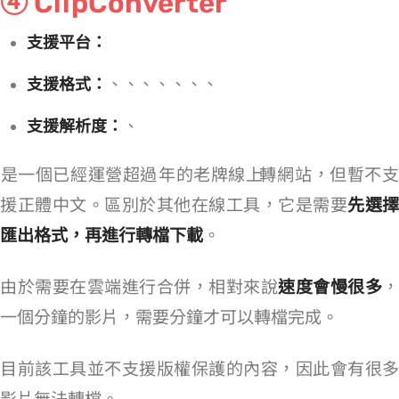
④ ClipConverter
支援平台：
支援格式：
MP4、3GP、AVI、MOV、MKV、MP3、M4A、AAC
支援解析度：
1080p、720p
是一個已經運營超過 10 年的老牌線上 YouTube 轉 MP4 網站，但暫不支
援正體中文。區別於其他在線工具，它是需要
先選擇
匯出格式，再進行轉檔下載
。
由於需要在雲端進行合併，相對來說
速度會慢很多
，
一個 5 分鐘的影片，需要 3~5 分鐘才可以轉檔完成。
目前該工具並不支援版權保護的內容，因此會有很多