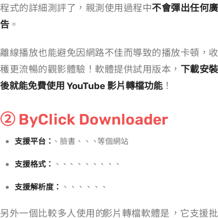
程式的詳細測評了，親測使用過程中
不會彈出任何廣
告
。
離線播放也能避免因網路不佳而導致的播放卡頓，收
穫更流暢的觀影體驗！軟體提供試用版本，
下載安裝
後就能免費使用 YouTube 影片轉檔功能
！
② ByClick Downloader
支援平台：
YouTube、臉書、IG、Vimeo、TikTok 等 26 個網站
支援格式：
MP4、AVI、FLV、WMV、3GP、MKV、WAV、AAC、M4A、MP3
支援解析度：
8K、4K、2K、1080p、720p、480p、360p
另外一個比較多人使用的 YouTube MP4 影片轉檔軟體是
，它支援