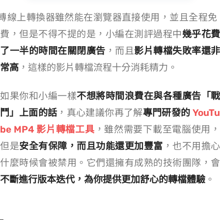
YouTube 轉 MP4 線上轉換器雖然能在瀏覽器直接使用，並且全程免
費，但是不得不提的是，小編在測評過程中
幾乎花費
了一半的時間在關閉廣告
，而且
影片轉檔失敗率還非
常高
，這樣的影片轉檔流程十分消耗精力。
如果你和小編一樣
不想將時間浪費在與各種廣告「戰
鬥」上面的話
，真心建議你再了解
專門研發的
YouT
be MP4 影片轉檔工具
，雖然需要下載至電腦使用
但是
安全有保障，而且功能還更加豐富
，也不用擔心
什麼時候會被禁用。它們還擁有成熟的技術團隊，會
不斷進行版本迭代，為你提供更加舒心的轉檔體驗
。