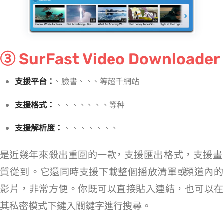
③ SurFast Video Downloader
支援平台：
YouTube、臉書、IG、TikTok、等超千網站
支援格式：
MP4、WebM、MOV、AVI、FLV、MKV、MP3、GIF 等 15 种
支援解析度：
8K、4K、2K、1080p、720p、480p、360p、128p
是近幾年來殺出重圍的一款 YouTube Converter，支援匯出 MP4 格式，支援畫
質從 128p 到 8K。它還同時支援下載整個 YT 播放清單或 YouTube 頻道內的
影片，非常方便。你既可以直接貼入連結，也可以在
其私密模式下鍵入關鍵字進行搜尋。