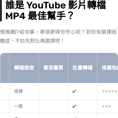
誰是 YouTube 影片轉檔
MP4 最佳幫手？
8 個推薦 YouTube Converters 介紹完畢，哪個更得你芳心呢？若你有選擇困
難症，不妨先對比再選擇吧！
轉檔速度
實測畫質
批量轉檔
推薦指
6 倍速
✔️
⭐⭐⭐⭐⭐
一般
✔️
⭐⭐⭐