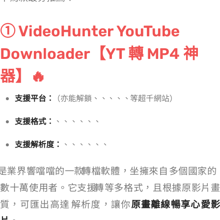
① VideoHunter YouTube
Downloader【YT 轉 MP4 神
器】🔥
支援平台：
YouTube（亦能解鎖 IG、FB、Twitch、Netflix、Disney+、X Twitter 等超千網站 ）
支援格式：
MP4、MKV、MOV、MP3、M4A、FLAC、WAV
支援解析度：
8K、4K、2K、1080p、720p、480p、360p
是業界響噹噹的一款 YouTube 轉檔軟體，坐擁來自 150 多個國家的
數十萬使用者。它支援 YouTube 轉 MP4 等多格式，且根據原影片畫
質，可匯出高達 8K 解析度，讓你
原畫離線暢享心愛