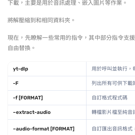
下載
，主要是用於音訊處理、嵌入圖片等作業。
將 ffmpeg.7z 解壓縮到和 yt-dlp 相同資料夾。
現在，先瞭解一些常用的指令，其中部分指令支援
自由替換。
yt-dlp
用於呼叫並執行 yt-d
-F
列出所有可供下載
-f [FORMAT]
自訂格式程式碼
–extract-audio
轉檔影片檔至純音
–audio-format [FORMAT]
自訂匯出音訊格式，包括 MP3、M4A、OP