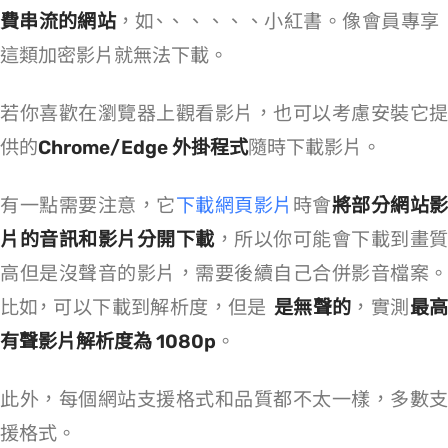
費串流的網站
，如 YouTube、TikTok、X、IG、FB、Threads、小紅書。像 Bilibili 會員專
這類加密影片就無法下載。
若你喜歡在瀏覽器上觀看影片，也可以考慮安裝它提
供的
Chrome/Edge 外掛程式
隨時下載影片。
有一點需要注意，它
下載網頁影片
時會
將部分網站影
片的音訊和影片分開下載
，所以你可能會下載到畫質
高但是沒聲音的影片，需要後續自己合併影音檔案。
比如 YouTube，SnapWC 可以下載到 8K/4K 解析度，但是
是無聲的
，實測
最
有聲影片解析度為 1080p
。
此外，每個網站支援格式和品質都不太一樣，多數支
援 MP4/MP3 格式。