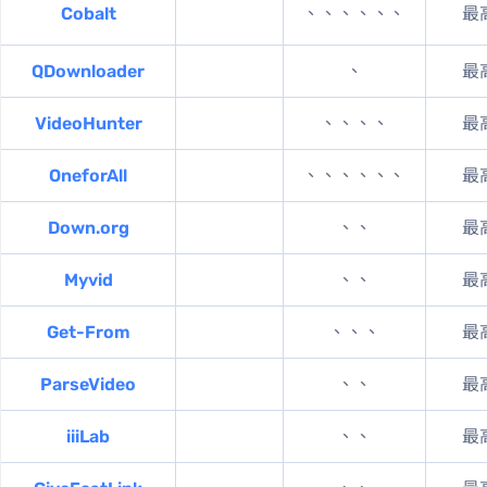
Cobalt
MP4、MKV、WebM、MP3、OGG、WAV、OPUS
最高 72
QDownloader
MP4、MP3
最高 10
VideoHunter
MP4、MKV、MOV、MP3、M4A
最高 
OneforAll
MP4、WEBM、MP3、M4A、OPUS、WAV、FLAC
最高 10
Down.org
MP4、M4A、OPUS
最高 36
Myvid
MP4、WEBM、MP3
最高 36
Get-From
MP4、WEBM、MP3、M4A
最高 72
ParseVideo
MP4、WEBM、MP3
最高 10
iiiLab
MP4、WEBM、MP3
最高 10