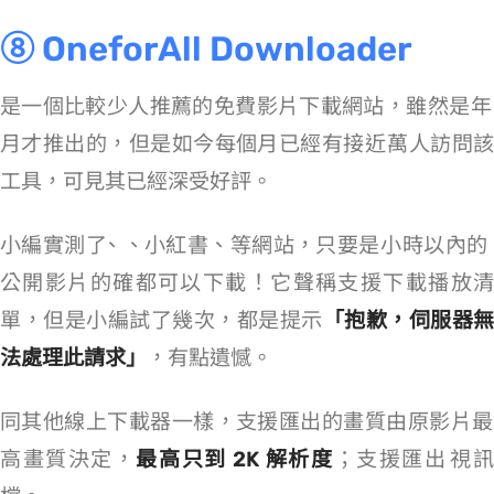
⑧ OneforAll Downloader
是一個比較少人推薦的免費影片下載網站，雖然是 2025 年 4
月才推出的，但是如今每個月已經有接近 60 萬人訪問該
工具，可見其已經深受好評。
小編實測了 YouTube、Reddit、小紅書、BiliBili 等網站，只要是 2 小時以內的
公開影片的確都可以下載！它聲稱支援下載播放清
單，但是小編試了幾次，都是提示
「抱歉，伺服器無
法處理此請求」
，有點遺憾。
同其他線上下載器一樣，OFA 支援匯出的畫質由原影片最
高畫質決定，
最高只到 2K 解析度
；支援匯出 MP4/WEBM 視