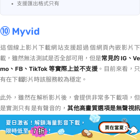
支援匯出格式只有 MP4
⑩ Myvid
這個線上影片下載網站支援超過 800 個網頁內嵌影片下
載，雖然無法測試是否全部可用，但是
常見的 IG、V
mo、FB、TikTok 等實際上並不支援
。目前來看，
有在下載 YouTube 影片時該服務較為穩定。
此外，雖然在解析 YT 影片後，Myvid 會提供非常多下載項，但
是實測只有 360p MP4 是有聲音的，
其他高畫質選項是無聲視
檔
。
另外一個體驗不太好的地方是，Myvid 上有
很多誘導用戶