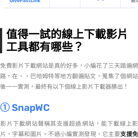
GiveFastLink
MP4、WEBM、MP3
最高 10
值得一試的線上下載影片
工具都有哪些？
免費影片下載網站是真的好多，小編花了三天踏遍網
路，在 PTT、Dcard、巴哈姆特等地方翻遍貼文，蒐集了 68 個網站
後一一實測，最終有以下 14 個線上影片下載器勝出！
① SnapWC
影片下載網站聲稱其支援超過 10000+ 網站，能下載線上影
片、字幕和圖片。不過小編實測發現，它主要
支援免