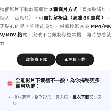
這個影片下載軟體提供
2 種載片方式
（直接貼網址
登入平台抓片），可
自訂解析度（高達 8K 畫質 ）
更貼心的是，它還能為你一併轉換影片為
MP4/M
V/MOV 格
式，突破平台限制存檔本機，隨時想看
看！
免費下載
免費下載
全能影片下載器不一般，為你揭秘更多
實用功能：
播放清單、整季影集一鍵入庫，
批次下載
又快又
爽