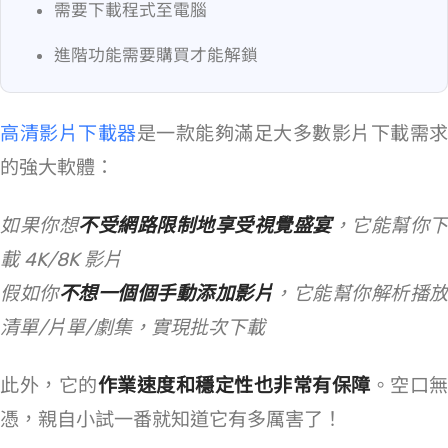
需要下載程式至電腦
進階功能需要購買才能解鎖
VideoHunter 高清影片下載器
是一款能夠滿足大多數影片下載需
的強大軟體：
如果你想
不受網路限制地享受視覺盛宴
，它能幫你下
載 4K/8K 影片
假如你
不想一個個手動添加影片
，它能幫你解析播放
清單/片單/劇集，實現批次下載
此外，它的
作業速度和穩定性也非常有保障
。空口無
憑，親自小試一番就知道它有多厲害了！