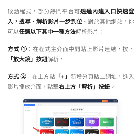
啟動程式， 部分熱門平台可
透過內建入口快速
入，搜尋、解析影片一步到位
。對於其他網站，
可以
任選以下其中一種方法
解析影片：
方式 ①
：在程式主介面中間貼上影片連結，按
「放大鏡」按鈕
解析。
方式 ②
：在上方點
「+」
新增分頁貼上網址，進
影片播放介面，點擊
右上方「解析」按鈕
。