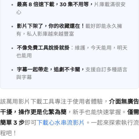
最高 8 倍速下載，30 集不用等，
片庫載滿很安
心
影片下架了，你的收藏還在！
載好即能永久擁
有，私人影庫越來越豐富
不像免費工具說掛就掛
：24/7 維護，今天能用，明天
也能用
字幕一起帶走，追劇不卡關，
支援自訂多種語言
與字幕
該萬用影片下載工具專注于使用者體驗，
介面無廣告
干擾，操作更是化繁為簡
，新手也能快速掌握。
僅需
簡單 3 步
即可
下載心水串流影片
。一起來探索執行
程吧！