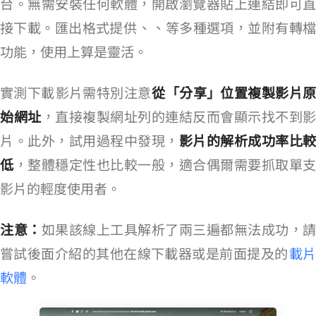
台。無需安裝任何軟體，開啟瀏覽器貼上連結即可直
接下載。匯出格式提供 MP4、WEBM、3GP 等多種選項，並附有轉檔
功能，使用上算是靈活。
實測下載 YT 影片需特別注意 ——
從「分享」位置複製影片
始網址
，直接複製網址列的連結反而會顯示找不到影
片。此外，試用過程中發現，
影片的解析成功率比較
低
，整體穩定性也比較一般，適合偶爾需要抓取單支
影片的輕度使用者。
注意：
如果該線上工具解析了兩三遍都無法成功，請
嘗試後面介紹的其他在線下載器或是前面提及的
VideoHunter 載
軟體
。