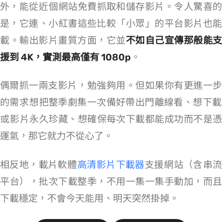
外，能從近 70 個網站免費抓取和儲存影片。令人驚喜的
是，它連 Threads、小紅書這些比較「小眾」的平台影片也能
載。輸出影片畫質方面，它並
不如自己宣傳那般能支
援到 4K，實測最高僅有 1080p
。
偶爾抓一兩支影片，VideoFK 勉強夠用。但如果你有更進一步
的需求 —— 想把整季劇集一次備好帶出門離線看、想下載 Netflix
或 Disney+ 影片永久珍藏、想確保每次下載都能成功而不是憑
運氣，那它就力不從心了。
相反地，載片軟體
VideoHunter 高清影片下載器
支援 1,000+ 網站（含 OTT 串
平台），批次下載整季，不用一集一集手動加，而且
下載穩定，不會今天能用、明天突然掛掉。