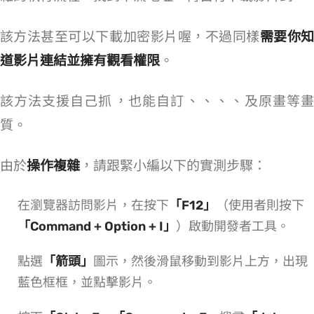
該方法甚至可以下載 Vimeo 加密影片喔，不過同樣
需要你知
道影片連結並擁有觀看權限
。
該方法支援自己抓 Vimeo MP4，也能自訂 240p、360p、540p、720p、1080p 及原畫等畫
質。
由於
操作複雜
，請跟緊小編以下的實測步驟：
在瀏覽器訪問 Vimeo 影片，在 Windows 按下
「F12」
（Mac 使用者則按下
「Command + Option + I」
）啟動開發者工具。
點選
「箭頭」
圖示，然後滑鼠移動到影片上方，出現
藍色框框，並點擊影片。