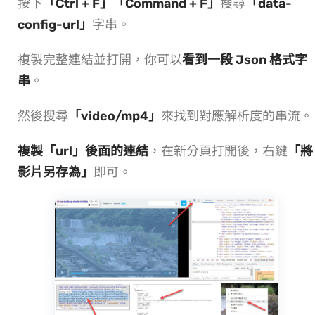
按下
「Ctrl + F」
「Command + F」
搜尋
「data-
config-url」
字串。
複製完整連結並打開，你可以
看到一段 Json 格式字
串
。
然後搜尋
「video/mp4」
來找到對應解析度的串流 URL。
複製「url」後面的連結
，在新分頁打開後，右鍵
「將
影片另存為」
即可。